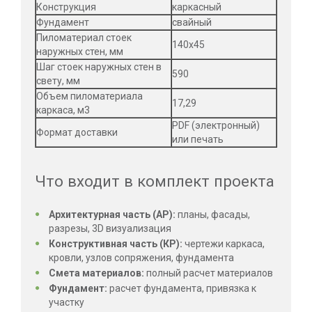
Конструкция
каркасный
Фундамент
свайный
Пиломатериал стоек
140х45
наружных стен, мм
Шаг стоек наружных стен в
590
свету, мм
Объем пиломатериала
17,29
каркаса, м3
PDF (электронный)
Формат доставки
или печать
Что входит в комплект проекта
Архитектурная часть (АР):
планы, фасады,
разрезы, 3D визуализация
Конструктивная часть (КР):
чертежи каркаса,
кровли, узлов сопряжения, фундамента
Смета материалов:
полный расчет материалов
Фундамент:
расчет фундамента, привязка к
участку