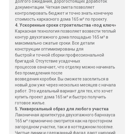
долгого ожидания, дорогостоящих доработок
документации. Четкая смета позволяет
контролировать бюджет и точно знать конечную
стоимость каркасного дома 165 м² по проекту.
4. Ускоренные сроки строительства «под ключ»
Каркасная технология позволяет возвести теплый
контур двухэтажного дома площадью 165 м² в
максимально сжатые сроки. Все детали
конструкции оптимизированы для
быстрой и точной сборки профессиональной
бригадой. Отсутствие усадочных
процессов означает, что отделку можно начинать
без промедления после
возведения коробки. Вы сможете заселиться в
новый дом уже через несколько месяцев с начала
работ. Это идеальный вариант для тех, кто хочет
купить проект дома 165 м² и быстро получить
готовое жилье.
5. Универсальный образ для любого участка
Лаконичная архитектура двухэтажного барнхауса
165 м² гармонично смотрится как на просторном
загородном участке, так и в коттеджном посёлке.
Чистые линии и сдержанный фасад дают широкий