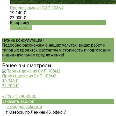
Проект дома из СИП 103м2
19 140 ₽
22 000 ₽
В корзину
Добавлено
Нужна консультация?
Подробно расскажем о наших услугах, видах работ и
типовых проектах, рассчитаем стоимость и подготовим
индивидуальное предложение!
Задать вопрос
Ранее вы смотрели
Проект дома из СИП 108м2
19 749 ₽
22 700 ₽
+7 (951) 796-2000
Заказать звонок
sale@projectalfa.ru
г. Озерск, пр.Ленина 45, офис 7