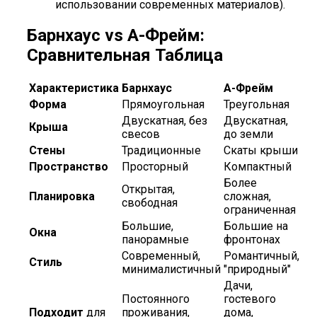
использовании современных материалов).
Барнхаус vs А-Фрейм:
Сравнительная Таблица
Характеристика
Барнхаус
А-Фрейм
Форма
Прямоугольная
Треугольная
Двускатная, без
Двускатная,
Крыша
свесов
до земли
Стены
Традиционные
Скаты крыши
Пространство
Просторный
Компактный
Более
Открытая,
Планировка
сложная,
свободная
ограниченная
Большие,
Большие на
Окна
панорамные
фронтонах
Современный,
Романтичный,
Стиль
минималистичный
"природный"
Дачи,
Постоянного
гостевого
Подходит
для
проживания,
дома,